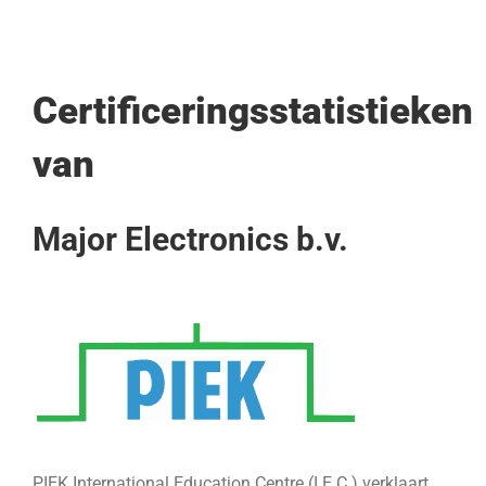
Ga
naar
inhoud
Certificeringsstatistieken
van
Major Electronics b.v.
PIEK International Education Centre (I.E.C.) verklaart