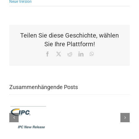
Neue Version
Teilen Sie diese Geschichte, wählen
Sie Ihre Plattform!
Facebook
X
Reddit
LinkedIn
WhatsApp
Zusammenhängende Posts
heinung:
MA-
:
rungen
kriterien