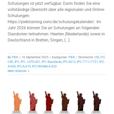
Schulungen ist jetzt verfügbar. Darin finden Sie eine
vollständige Übersicht über alle regionalen und Online-
Schulungen:
https://piektraining.com/de/schulungskalender/. Im
Jahr 2026 können Sie an Schulungen an folgenden
Standorten teilnehmen: Heerlen (Niederlande) sowie in
Deutschland in Bretten, Singen, [...]
By
PIEK
|
16 September 2025
|
Kategorien:
PIEK
|
Stichworte:
CIS
,
CIT
,
CSE
,
IPC
,
IPC J-STD-001
,
IPC Standards
,
IPC-6012
,
IPC-7711/7721
,
IPC-
A-600
,
IPC-A-610
,
IPC/WHMA-A-620
Mehr erfahren