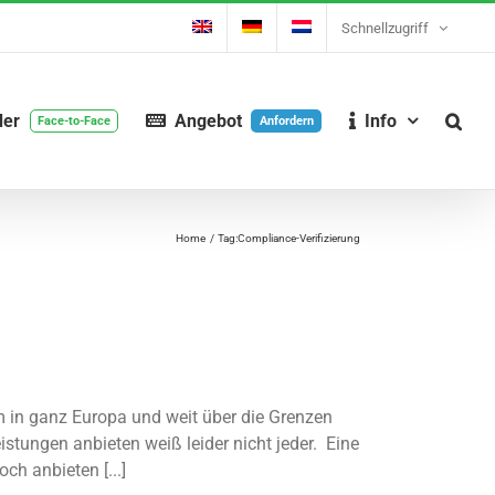
Schnellzugriff
der
Angebot
Info
Face-to-Face
Anfordern
Home
Tag:
Compliance-Verifizierung
m in ganz Europa und weit über die Grenzen
stungen anbieten weiß leider nicht jeder. Eine
ch anbieten [...]