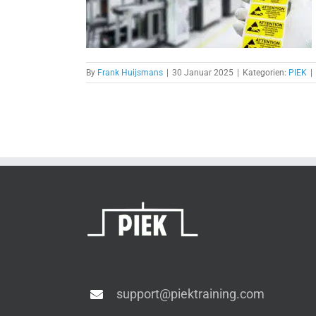
By
Frank Huijsmans
|
30 Januar 2025
|
Kategorien:
PIEK
|
support@piektraining.com