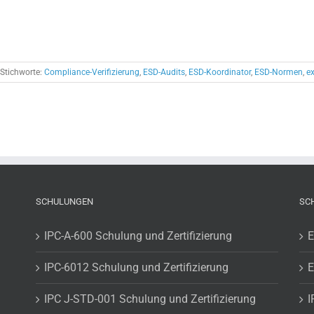
Stichworte:
Compliance-Verifizierung
,
ESD-Audits
,
ESD-Koordinator
,
ESD-Normen
,
ex
SCHULUNGEN
SC
IPC-A-600 Schulung und Zertifizierung
E
IPC-6012 Schulung und Zertifizierung
E
IPC J-STD-001 Schulung und Zertifizierung
I