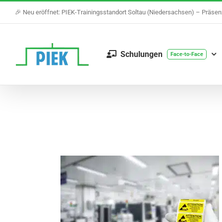
Skip
🎉 Neu eröffnet: PIEK-Trainingsstandort Soltau (Niedersachsen) – Präse
to
content
Schulungen
Face-to-Face
ts