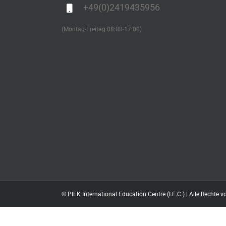
+49(0)2419435956
(Montag-Freitag 08:00-17:00)
©
PIEK International Education Centre (I.E.C.) | Alle Rechte v