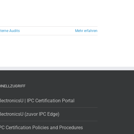
terne Audits
Mehr erfahren
HNELLZUGRIFF
lectronicsU | IPC Certification Portal
lectronicsU (zuvor IPC Edge)
PC Certification Policies and Procedures