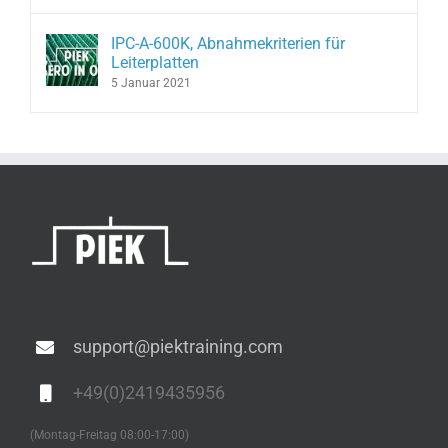
IPC-A-600K, Abnahmekriterien für
Leiterplatten
5 Januar 2021
support@piektraining.com
+49(0)2419435956
(Montag-Freitag 08:00-17:00)