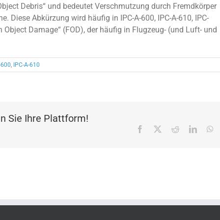
 Object Debris“ und bedeutet Verschmutzung durch Fremdkörper
che. Diese Abkürzung wird häufig in IPC-A-600, IPC-A-610, IPC-
 Object Damage“ (FOD), der häufig in Flugzeug- (und Luft- und
-600
,
IPC-A-610
n Sie Ihre Plattform!
Facebook
X
Reddit
Linked
W