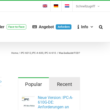
Schnellzugriff
der
Angebot
Info
Face-to-Face
Anfordern
Home
IPC-6012
IPC-A-600
IPC-A-610
Was bedeutet FOD?
Popular
Recent
Neue Version: IPC-A-
610G-DE:
Anforderungen an