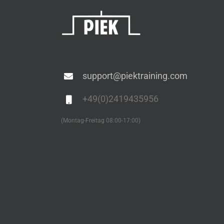
support@piektraining.com
+49(0)2419435956
(Montag-Freitag 08:00-17:00)