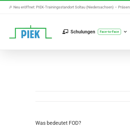
Skip
🎉 Neu eröffnet: PIEK-Trainingsstandort Soltau (Niedersachsen) – Präse
to
content
Schulungen
Face-to-Face
Was bedeutet FOD?