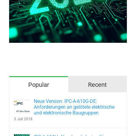
Warum haben wir Angst vor
blankem/freiliegendes Kupfer?
Popular
Recent
Neue Version: IPC-A-610G-DE:
Anforderungen an gelötete elektrische
und elektronische Baugruppen
3 Juli 2018