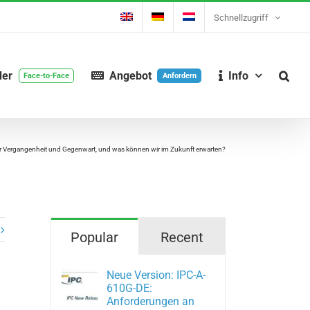
Schnellzugriff
der
Angebot
Info
Face-to-Face
Anfordern
der Vergangenheit und Gegenwart, und was können wir im Zukunft erwarten?
Popular
Recent
Neue Version: IPC-A-
610G-DE:
Anforderungen an