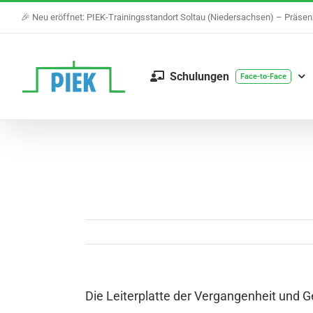
Skip
🎉 Neu eröffnet: PIEK-Trainingsstandort Soltau (Niedersachsen) – Präse
to
content
Schulungen
Face-to-Face
Die Leiterplatte der Vergangenheit und 