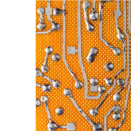
View
Larger
Image