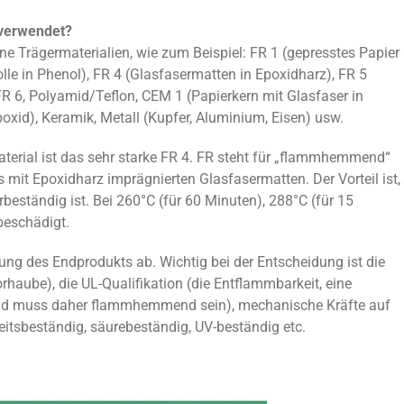
 verwendet?
dene Trägermaterialien, wie zum Beispiel: FR 1 (gepresstes Papier
lle in Phenol), FR 4 (Glasfasermatten in Epoxidharz), FR 5
FR 6, Polyamid/Teflon, CEM 1 (Papierkern mit Glasfaser in
oxid), Keramik, Metall (Kupfer, Aluminium, Eisen) usw.
terial ist das sehr starke FR 4. FR steht für „flammhemmend“
 mit Epoxidharz imprägnierten Glasfasermatten. Der Vorteil ist,
beständig ist. Bei 260°C (für 60 Minuten), 288°C (für 15
beschädigt.
ng des Endprodukts ab. Wichtig bei der Entscheidung ist die
rhaube), die UL-Qualifikation (die Entflammbarkeit, eine
 und muss daher flammhemmend sein), mechanische Kräfte auf
itsbeständig, säurebeständig, UV-beständig etc.