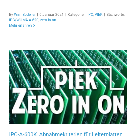
By
Wim Bodelier
|
6 Januar 2021
|
Kategorien:
IPC
,
PIEK
|
Stichworte:
IPC/WHMA-A-620
,
zero in on
Mehr erfahren
IPC-A-600K, Abnahmekriterien für Leiterplatten