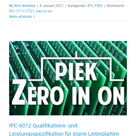
By
Wim Bodelier
|
4 Januar 2021
|
Kategorien:
IPC
,
PIEK
|
Stichworte:
IPC-7711/7721
,
zero in on
Mehr erfahren
IPC-6012 Qualifikations- und
Leistungsspezifikation für starre Leiterplatten