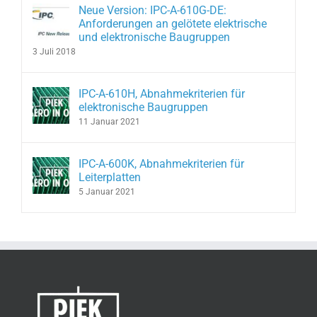
Neue Version: IPC-A-610G-DE:
Anforderungen an gelötete elektrische
und elektronische Baugruppen
3 Juli 2018
IPC-A-610H, Abnahmekriterien für
elektronische Baugruppen
11 Januar 2021
IPC-A-600K, Abnahmekriterien für
Leiterplatten
5 Januar 2021