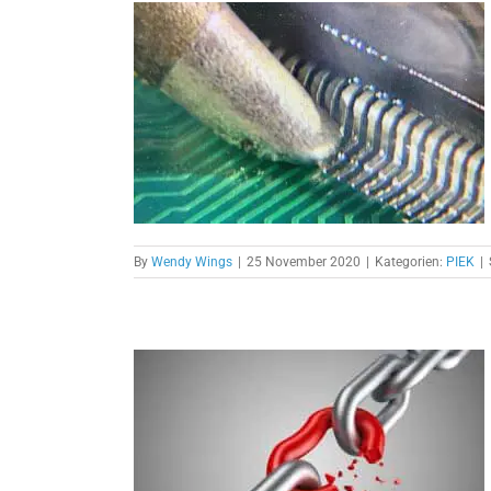
plöten?
By
Wendy Wings
|
25 November 2020
|
Kategorien:
PIEK
|
ung in IPC
Teil 2