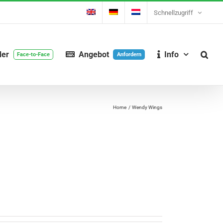
Schnellzugriff
der
Angebot
Info
Face-to-Face
Anfordern
Home
Wendy Wings