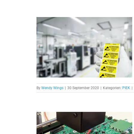
ESD-
amm die
en?
By
Wendy Wings
|
30 September 2020
|
Kategorien:
PIEK
|