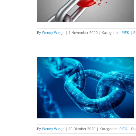
By
Wendy Wings
|
4 November 2020
|
Kategorien:
PIEK
|
S
ung in IPC
Teil 1
By
Wendy Wings
|
28 Oktober 2020
|
Kategorien:
PIEK
|
St