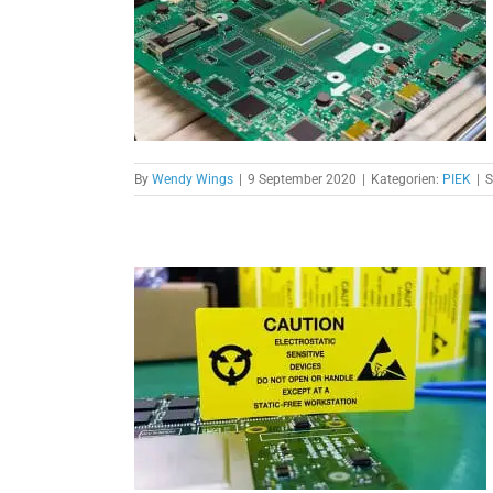
ork oder
charbeit?
By
Wendy Wings
|
9 September 2020
|
Kategorien:
PIEK
|
S
 ein ESD
w. ein
D Fabrik-
iner?