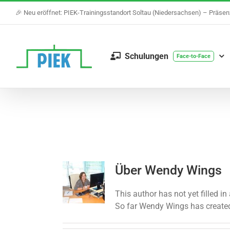
Skip
🎉 Neu eröffnet: PIEK-Trainingsstandort Soltau (Niedersachsen) – Präse
to
content
Schulungen
Face-to-Face
Über
Wendy Wings
This author has not yet filled in 
So far Wendy Wings has created