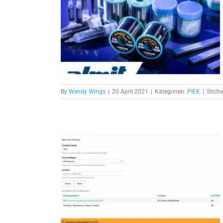
ger Partner
K
By
Wendy Wings
|
20 April 2021
|
Kategorien:
PIEK
|
Stich
ung von
men?