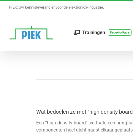
Ga
PIEK: Uw kennisleverancier voor de elektronica-industrie.
naar
inhoud
Trainingen
Face-to-Face
Wat bedoelen ze met “high density board
Een “high density board”, vertaald een printp
componenten heel dicht naast elkaar geplaatst 