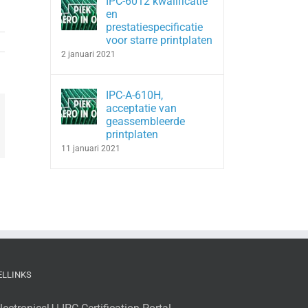
IPC-6012 kwalificatie
en
prestatiespecificatie
voor starre printplaten
2 januari 2021
IPC-A-610H,
acceptatie van
geassembleerde
In
hatsApp
printplaten
11 januari 2021
ELLINKS