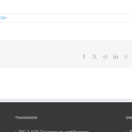
CID+
Facebook
X
Reddit
Linked
W
TRAININGEN
SN