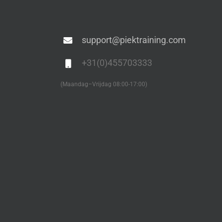
support@piektraining.com
+31(0)455703333
(Maandag–Vrijdag 08:00-17:00)