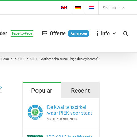
Snellinks
nder
Offerte
Info
Face-to-Face
Aanvragen
Home
IPC CID
IPC CID+
Wat bedoelen ze met “high density boards”?
Popular
Recent
De kwaliteitscirkel
waar PIEK voor staat
28 augustus 2018