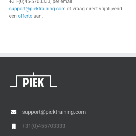
+31-(0)45-5703333, per email
support@piektraining.com
of vraag direct vrijblijvend
een
offerte
aan.
support@piektraining.com
+31(0)455703333