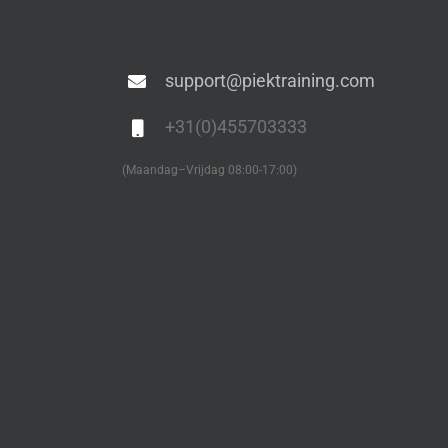
support@piektraining.com
+31(0)455703333
(Maandag–Vrijdag 08:00-17:00)