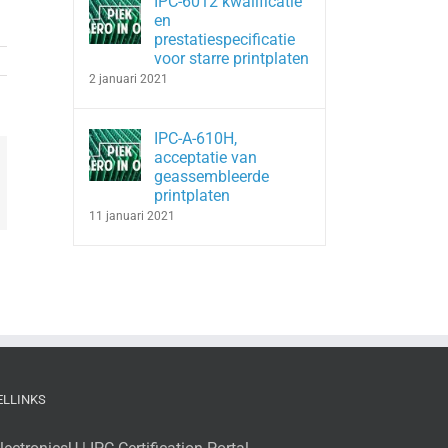
IPC-6012 kwalificatie
en
prestatiespecificatie
voor starre printplaten
2 januari 2021
IPC-A-610H,
acceptatie van
geassembleerde
In
hatsApp
printplaten
11 januari 2021
ELLINKS