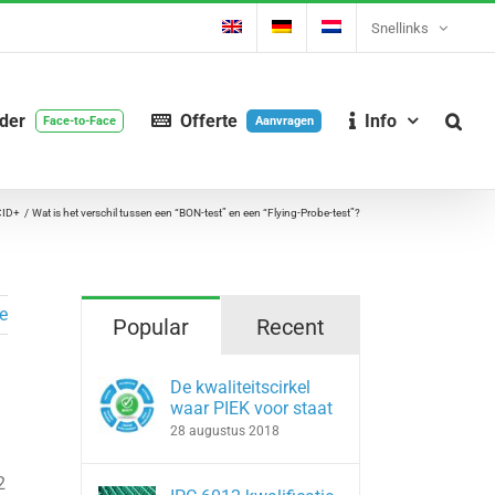
Snellinks
nder
Offerte
Info
Face-to-Face
Aanvragen
CID+
Wat is het verschil tussen een “BON-test” en een “Flying-Probe-test”?
e
Popular
Recent
De kwaliteitscirkel
waar PIEK voor staat
28 augustus 2018
2