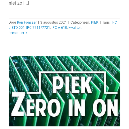
niet zo [...]
Door
Ron Fonsaer
|
3 augustus 2021
|
Categorieën:
PIEK
|
Tags:
IPC
J-STD-001
,
IPC-7711/7721
,
IPC-A-610
,
kwaliteit
Lees meer