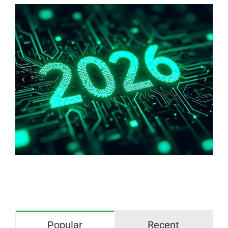
PIEK GmbH opent binnenkort nieuwe
trainingslocatie in Soltau, Noord-
Duitsland
Popular
Recent