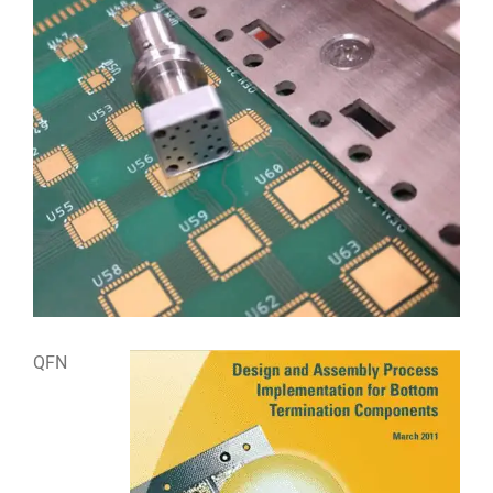
Bekijk
grotere
afbeelding
QFN